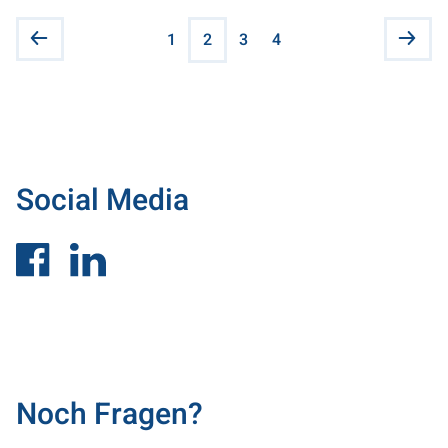
1
2
3
4
So­ci­al Me­dia
Noch Fra­gen?